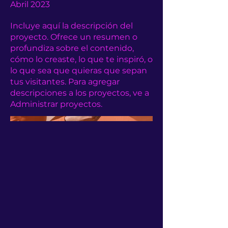
Abril 2023
Incluye aquí la descripción del
proyecto. Ofrece un resumen o
profundiza sobre el contenido,
cómo lo creaste, lo que te inspiró, o
lo que sea que quieras que sepan
tus visitantes. Para agregar
descripciones a los proyectos, ve a
Administrar proyectos.